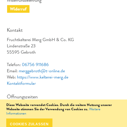
Widerrufsbelehrung
Widerruf
Kontakt
Fruchtkelterei Merg GmbH & Co. KG
Lindenstraße 23
55595 Gebroth
Telefon:
06756 911686
Email:
merggebroth@t-online.de
Web:
https://www.kelterei-merg.de
Kontaktformular
Öffnungszeiten
Diese Webseite verwendet Cookies. Durch die weitere Nutzung unserer
Mo & Di: von 9 - 12:00 & 14 – 17:00 Uhr Mi: Geschlossen Do
Webseite stimmen Sie der Verwendung von Cookies zu.
Weitere
& Fr: von 9 - 12:00 & 14 – 17:00 Uhr Sa: 9 - 12:00 Uhr
Informationen
COOKIES ZULASSEN