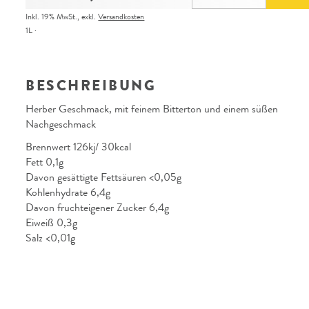
Inkl. 19% MwSt.
,
exkl.
Versandkosten
1L
BESCHREIBUNG
Herber Geschmack, mit feinem Bitterton und einem süßen
Nachgeschmack
Brennwert 126kj/ 30kcal
Fett 0,1g
Davon gesättigte Fettsäuren <0,05g
Kohlenhydrate 6,4g
Davon fruchteigener Zucker 6,4g
Eiweiß 0,3g
Salz <0,01g