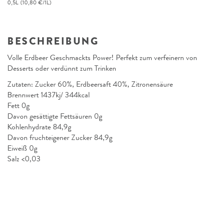
0,5L
(10,80 €/1L)
BESCHREIBUNG
Volle Erdbeer Geschmackts Power! Perfekt zum verfeinern von
Desserts oder verdünnt zum Trinken
Zutaten: Zucker 60%, Erdbeersaft 40%, Zitronensäure
Brennwert 1437kj/ 344kcal
Fett 0g
Davon gesättigte Fettsäuren 0g
Kohlenhydrate 84,9g
Davon fruchteigener Zucker 84,9g
Eiweiß 0g
Salz <0,03