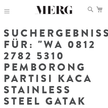
DIREKT
ZUM
Suche
Me
INHALT
SUCHERGEBNIS
FÜR: "WA 0812
2782 5310
PEMBORONG
PARTISI KACA
STAINLESS
STEEL GATAK