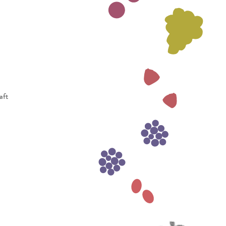
aft
1