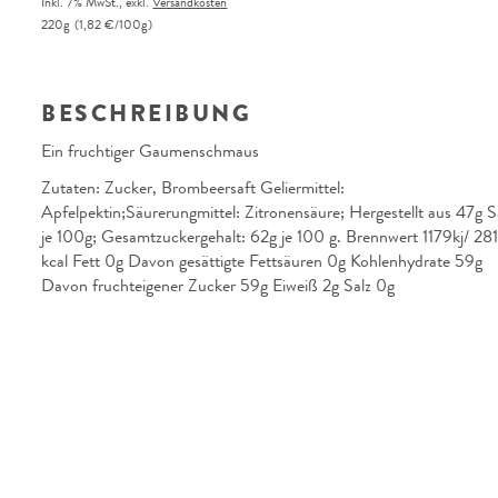
Inkl. 7% MwSt.
,
exkl.
Versandkosten
220g
(1,82 €/100g)
BESCHREIBUNG
Ein fruchtiger Gaumenschmaus
Zutaten: Zucker, Brombeersaft Geliermittel:
Apfelpektin;Säurerungmittel: Zitronensäure; Hergestellt aus 47g S
je 100g; Gesamtzuckergehalt: 62g je 100 g. Brennwert 1179kj/ 28
kcal Fett 0g Davon gesättigte Fettsäuren 0g Kohlenhydrate 59g
Davon fruchteigener Zucker 59g Eiweiß 2g Salz 0g