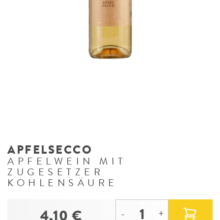
APFELSECCO
APFELWEIN MIT
ZUGESETZER
KOHLENSÄURE
4,10 €
-
+