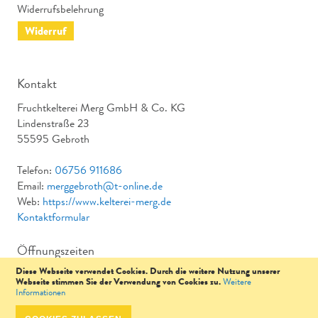
Widerrufsbelehrung
Widerruf
Kontakt
Fruchtkelterei Merg GmbH & Co. KG
Lindenstraße 23
55595 Gebroth
Telefon:
06756 911686
Email:
merggebroth@t-online.de
Web:
https://www.kelterei-merg.de
Kontaktformular
Öffnungszeiten
Diese Webseite verwendet Cookies. Durch die weitere Nutzung unserer
Mo & Di: von 9 - 12:00 & 14 – 17:00 Uhr Mi: Geschlossen Do
Webseite stimmen Sie der Verwendung von Cookies zu.
Weitere
& Fr: von 9 - 12:00 & 14 – 17:00 Uhr Sa: 9 - 12:00 Uhr
Informationen